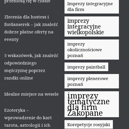
przeniosą cię w czasie
Imprezy integracyjne
dla firm
Zlecenia dla hostess i
imprezy
fordanserek – jak znaleźć
integracyjne
wielkopolskie
dobrze płatne oferty na
eventy
imprezy
okolicznościowe
5 wskazówek, jak znaleźć
poznań
odpowiedniego
imprezy paintball
mężczyznę poprzez
randki online
imprezy plenerowe
poznań
imprezy
Idealne miejsce na wesele
tematyczne
dla firm
Ezoteryka –
Zakopane
wprowadzenie do kart
Korepetycje rosyjski
tarota, astrologii i ich