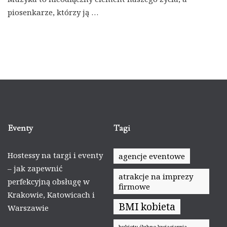
piosenkarze, którzy ją …
Eventy
Tagi
Hostessy na targi i eventy
agencje eventowe
– jak zapewnić
atrakcje na imprezy
perfekcyjną obsługę w
firmowe
Krakowie, Katowicach i
BMI kobieta
Warszawie
bukiety ślubne kwiaciarnia