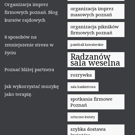
Organizacja imprez
organizacja imprez
firmowych poznań. Blog
masowych poznań
kursów rajdowych
organizacja pikników
firmowych poznań
8 sposobów na
zmniejszenie stresu w
paintball kawalerskie
życiu
Radzanów
sala weselna
Poznać bliżej partnera
rozrywka
Jak wykorzystać muzykę
sala bankietowa
jako terapię.
spotkania firmowe
Poznań
sztuczne kwiaty
szybka dostawa
kwiatów