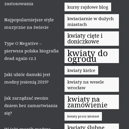
zastosowania
kursy rajdowe blog
kwiaciarnie w dużych
Najpopularniejsze style
miastach
muzyczne na świecie
kwiaty cięte i
doniczkowe
Type O Negative –
kwiaty do
pierwsza polska biografia
ogrodu
dead again cz.1
kwiaty kielce
Jaki ubiór damski jest
modny jesienią 2019?
kwiaty na wesele
wrocław
kwiaty na
Jak zarządzać swoim
zamówienie
dniem bez zamartwiania
się?
kwiaty przez internet
kwiaty ślubne
W jaki sposób mądrze