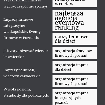
wrocław
wybrać zespół muzyczny?
najlepsza
agencja
Imprezy firmowe
eventowa
integracyjne
ranking
wielkopolskie. Eventy
obozy tenisowe
firmowe w Poznaniu
dla dzieci
Jak zorganizować wieczór
organizacja festynów
firmowych poznań
kawalerski?
organizacja imprez
dla dzieci
Imprezy paintball,
wieczory kawalerskie
organizacja imprez
firmowych poznań
Wysoki poziom,
organizacja imprez
standardy dla podróżnych.
integracyjnych
poznań