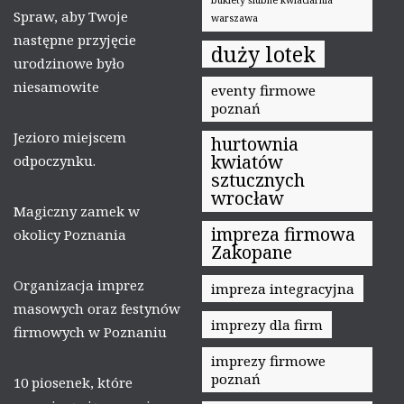
Spraw, aby Twoje
warszawa
następne przyjęcie
duży lotek
urodzinowe było
niesamowite
eventy firmowe
poznań
Jezioro miejscem
hurtownia
kwiatów
odpoczynku.
sztucznych
wrocław
Magiczny zamek w
impreza firmowa
okolicy Poznania
Zakopane
Organizacja imprez
impreza integracyjna
masowych oraz festynów
imprezy dla firm
firmowych w Poznaniu
imprezy firmowe
poznań
10 piosenek, które