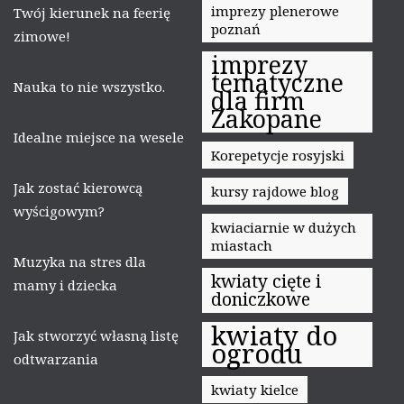
imprezy plenerowe
Twój kierunek na feerię
poznań
zimowe!
imprezy
tematyczne
Nauka to nie wszystko.
dla firm
Zakopane
Idealne miejsce na wesele
Korepetycje rosyjski
Jak zostać kierowcą
kursy rajdowe blog
wyścigowym?
kwiaciarnie w dużych
miastach
Muzyka na stres dla
kwiaty cięte i
mamy i dziecka
doniczkowe
kwiaty do
Jak stworzyć własną listę
ogrodu
odtwarzania
kwiaty kielce