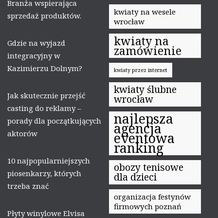
Branża wspierająca
kwiaty na wesele
sprzedaż produktów.
wrocław
kwiaty na
Gdzie na wyjazd
zamówienie
integracyjny w
Kazimierzu Dolnym?
kwiaty przez internet
kwiaty ślubne
Jak skutecznie przejść
wrocław
casting do reklamy –
najlepsza
porady dla początkujących
agencja
aktorów
eventowa
ranking
10 najpopularniejszych
obozy tenisowe
piosenkarzy, których
dla dzieci
trzeba znać
organizacja festynów
firmowych poznań
Płyty winylowe Elvisa