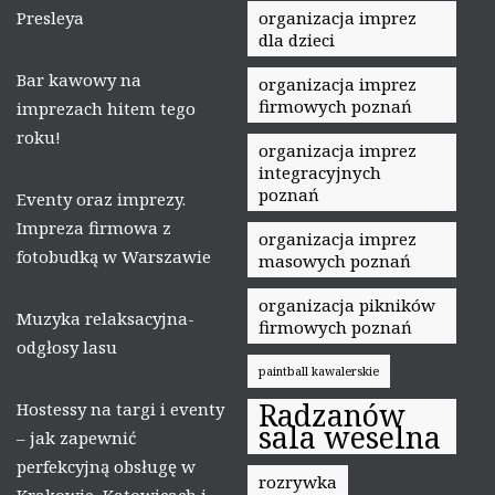
Presleya
organizacja imprez
dla dzieci
Bar kawowy na
organizacja imprez
firmowych poznań
imprezach hitem tego
roku!
organizacja imprez
integracyjnych
poznań
Eventy oraz imprezy.
Impreza firmowa z
organizacja imprez
fotobudką w Warszawie
masowych poznań
organizacja pikników
Muzyka relaksacyjna-
firmowych poznań
odgłosy lasu
paintball kawalerskie
Radzanów
Hostessy na targi i eventy
sala weselna
– jak zapewnić
perfekcyjną obsługę w
rozrywka