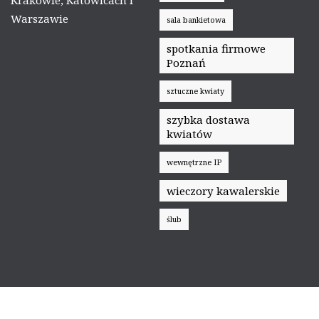
Krakowie, Katowicach i
Warszawie
sala bankietowa
spotkania firmowe
Poznań
sztuczne kwiaty
szybka dostawa
kwiatów
wewnętrzne IP
wieczory kawalerskie
ślub