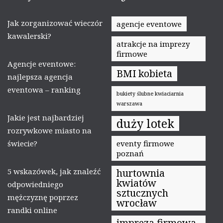
Jak zorganizować wieczór
agencje eventowe
kawalerski?
atrakcje na imprezy
firmowe
Agencje eventowe:
BMI kobieta
najlepsza agencja
eventowa – ranking
bukiety ślubne kwiaciarnia
warszawa
Jakie jest najbardziej
duży lotek
rozrywkowe miasto na
świecie?
eventy firmowe
poznań
5 wskazówek, jak znaleźć
hurtownia
kwiatów
odpowiedniego
sztucznych
mężczyznę poprzez
wrocław
randki online
impreza firmowa