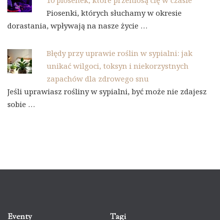
10 piosenek, które przeniosą cię w czasie
Piosenki, których słuchamy w okresie
dorastania, wpływają na nasze życie …
Błędy przy uprawie roślin w sypialni: jak
unikać wilgoci, toksyn i niekorzystnych
zapachów dla zdrowego snu
Jeśli uprawiasz rośliny w sypialni, być może nie zdajesz
sobie …
Eventy
Tagi