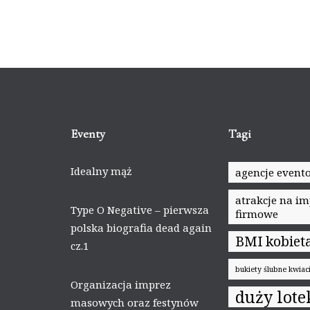
Eventy
Tagi
Idealny mąż
agencje event
atrakcje na i
Type O Negative – pierwsza
firmowe
polska biografia dead again
BMI kobiet
cz.1
bukiety ślubne kwia
Organizacja imprez
duży lote
masowych oraz festynów