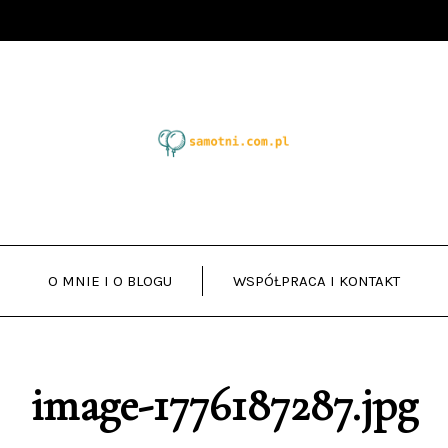
O MNIE I O BLOGU
WSPÓŁPRACA I KONTAKT
image-1776187287.jpg