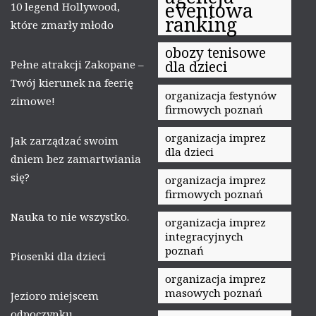
eventowa
10 legend Hollywood,
ranking
które zmarły młodo
obozy tenisowe
Pełne atrakcji Zakopane –
dla dzieci
Twój kierunek na feerię
organizacja festynów
zimowe!
firmowych poznań
organizacja imprez
Jak zarządzać swoim
dla dzieci
dniem bez zamartwiania
się?
organizacja imprez
firmowych poznań
Nauka to nie wszystko.
organizacja imprez
integracyjnych
poznań
Piosenki dla dzieci
organizacja imprez
masowych poznań
Jezioro miejscem
odpoczynku.