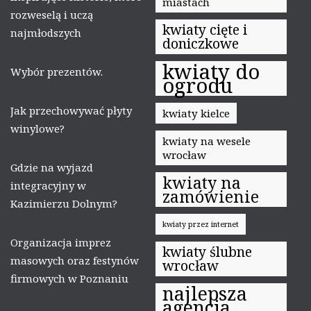
miastach
rozweselą i uczą
kwiaty cięte i
najmłodszych
doniczkowe
kwiaty do
Wybór prezentów.
ogrodu
Jak przechowywać płyty
kwiaty kielce
winylowe?
kwiaty na wesele
wrocław
Gdzie na wyjazd
kwiaty na
integracyjny w
zamówienie
Kazimierzu Dolnym?
kwiaty przez internet
Organizacja imprez
kwiaty ślubne
masowych oraz festynów
wrocław
firmowych w Poznaniu
najlepsza
agencja