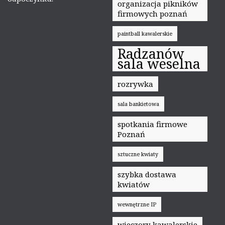
organizacja pikników
firmowych poznań
paintball kawalerskie
Radzanów
sala weselna
rozrywka
sala bankietowa
spotkania firmowe
Poznań
sztuczne kwiaty
szybka dostawa
kwiatów
wewnętrzne IP
wieczory kawalerskie