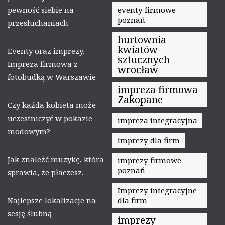
pewność siebie na
eventy firmowe
poznań
przesłuchaniach
hurtownia
kwiatów
Eventy oraz imprezy.
sztucznych
Impreza firmowa z
wrocław
fotobudką w Warszawie
impreza firmowa
Zakopane
Czy każda kobieta może
uczestniczyć w pokazie
impreza integracyjna
modowym?
imprezy dla firm
Jak znaleźć muzykę, która
imprezy firmowe
poznań
sprawia, że płaczesz.
Imprezy integracyjne
Najlepsze lokalizacje na
dla firm
sesję ślubną
imprezy