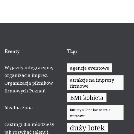
Eventy
Tagi
Wyjazdy integracyjne,
agencje eventowe
organizacja imprez.
atrakcje na imprezy
Organizacja pikników
firmowe
firmowych Poznań
BMI kobieta
Idealna żona
bukiety ślubne kwiaciarnia
warszawa
Castingi dla młodzieży –
duży lotek
jak rozwijać talent i