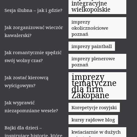
integracyjne
wielkopolskie
Sesja ślubna – jak i gdzie?
imprezy
Jak zorganizować wieczór
okolicznościowe
poznań
kawalerski?
imprezy paintball
Jak romantycznie spędzić
imprezy plenerowe
swój wolny czas?
poznań
imprezy
Jak zostać kierowcą
tematyczne
wyścigowym?
dla firm
Zakopane
Jak wyprawić
Korepetycje rosyjski
niezapomniane wesele?
kursy rajdowe blog
Bajki dla dzieci –
kwiaciarnie w dużych
inspirujące historie, które