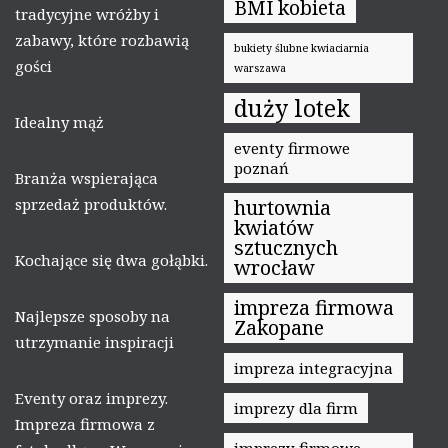
BMI kobieta
tradycyjne wróżby i
zabawy, które rozbawią
bukiety ślubne kwiaciarnia
gości
warszawa
duży lotek
Idealny mąż
eventy firmowe
poznań
Branża wspierająca
sprzedaż produktów.
hurtownia
kwiatów
sztucznych
Kochające się dwa gołąbki.
wrocław
impreza firmowa
Najlepsze sposoby na
Zakopane
utrzymanie inspiracji
impreza integracyjna
Eventy oraz imprezy.
imprezy dla firm
Impreza firmowa z
imprezy firmowe