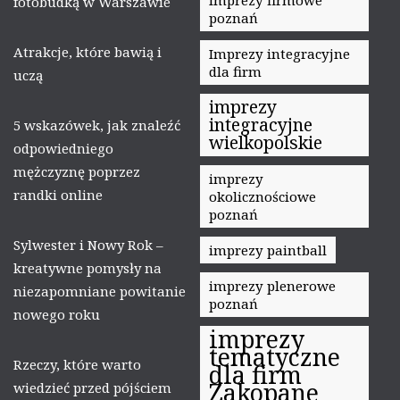
fotobudką w Warszawie
poznań
Atrakcje, które bawią i
Imprezy integracyjne
dla firm
uczą
imprezy
integracyjne
5 wskazówek, jak znaleźć
wielkopolskie
odpowiedniego
mężczyznę poprzez
imprezy
randki online
okolicznościowe
poznań
Sylwester i Nowy Rok –
imprezy paintball
kreatywne pomysły na
imprezy plenerowe
niezapomniane powitanie
poznań
nowego roku
imprezy
tematyczne
Rzeczy, które warto
dla firm
Zakopane
wiedzieć przed pójściem