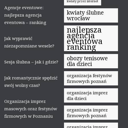
kwiaty przez internet
Agencje eventowe:
kwiaty ślubne
najlepsza agencja
wrocław
eventowa – ranking
najlepsza
agencja
Jak wyprawić
eventowa
ranking
niezapomniane wesele?
obozy tenisowe
Sesja ślubna – jak i gdzie?
dla dzieci
organizacja festynów
Jak romantycznie spędzić
firmowych poznań
swój wolny czas?
organizacja imprez
dla dzieci
Organizacja imprez
masowych oraz festynów
organizacja imprez
firmowych poznań
firmowych w Poznaniu
organizacja imprez