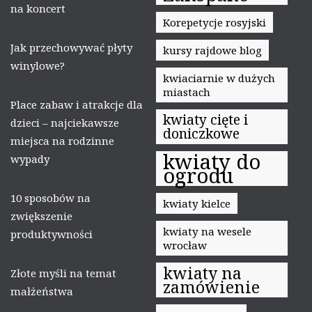
na koncert
Korepetycje rosyjski
Jak przechowywać płyty
kursy rajdowe blog
winylowe?
kwiaciarnie w dużych
miastach
Place zabaw i atrakcje dla
kwiaty cięte i
dzieci – najciekawsze
doniczkowe
miejsca na rodzinne
kwiaty do
wypady
ogrodu
10 sposobów na
kwiaty kielce
zwiększenie
kwiaty na wesele
produktywności
wrocław
kwiaty na
Złote myśli na temat
zamówienie
małżeństwa